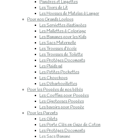
Panières et Lingettes
Les Tours de Lit
Les Housses de Matelas à Langer
Pour nos Grands Loulous
Les Serviettes élastiquées
Les Mallettes à Coloriage
Les Bananes pour les Kids
Les Sacs Maternelle
Les Trousses d’école
Les Trousses de Toilette
Les Protèges Documents
Les Plaids xxl
Les Petites Pochettes
Les Chouchous
Les Débarbouillettes
Pour les Poupées de nos bébés
Les Couffins pour Poupées
Les Gigoteuses Poupées
Les bavoirs pour Poupée
Pour les Parents
Les Gilets
Les Porte Clés en Gaze de Coton
Les Protèges Documents
Les Sacs Banane