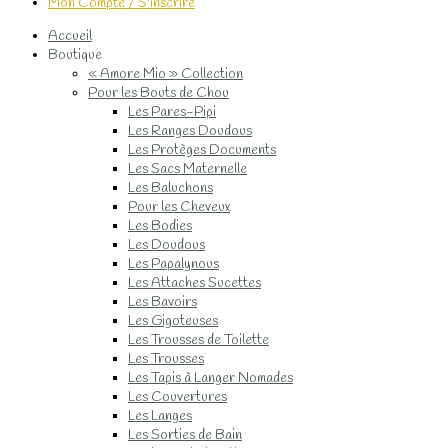
Mon Compte / S'inscrire
Accueil
Boutique
« Amore Mio » Collection
Pour les Bouts de Chou
Les Pares-Pipi
Les Ranges Doudous
Les Protèges Documents
Les Sacs Maternelle
Les Baluchons
Pour les Cheveux
Les Bodies
Les Doudous
Les Papalynous
Les Attaches Sucettes
Les Bavoirs
Les Gigoteuses
Les Trousses de Toilette
Les Trousses
Les Tapis à Langer Nomades
Les Couvertures
Les Langes
Les Sorties de Bain