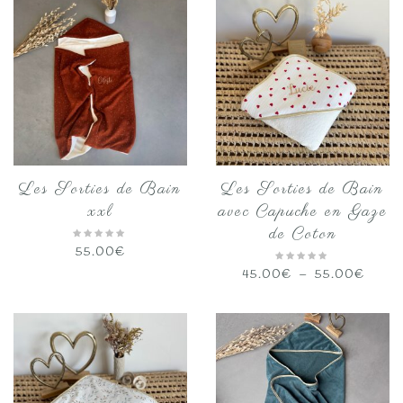
Les Sorties de Bain
Les Sorties de Bain
xxl
avec Capuche en Gaze
de Coton
55.00
€
Plage
45.00
€
–
55.00
€
de
prix :
45.0
à
55.0