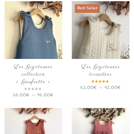
50.0
prix :
Best Seller
à
55.00€
90.0
à
95.00€
Les Gigoteuses
Les Gigoteuses
collection
torsadées
« Gaufrette »
Plage
52.00
€
–
92.00
€
de
Plage
55.00
€
–
95.00
€
prix :
de
52.0
prix :
à
55.00€
92.00
à
95.00€