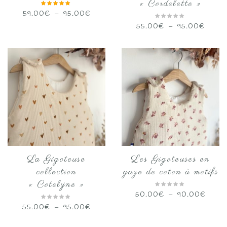
« Cordelette »
Plage
59.00
€
–
95.00
€
de
Plage
55.00
€
–
95.00
€
prix :
de
59.00€
prix :
à
55.0
95.00€
à
95.00
La Gigoteuse
Les Gigoteuses en
collection
gaze de coton à motifs
« Cotelyne »
Plage
50.00
€
–
90.00
€
de
Plage
55.00
€
–
95.00
€
prix :
de