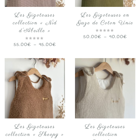
Les Gigoteuses
Les Gigoteuses en
collection « Nid
Gaze de Coton Unie
d’Abeille »
Plage
50.00
€
–
90.00
€
de
Plage
55.00
€
–
95.00
€
prix :
de
50.0
prix :
à
55.00€
90.0
à
95.00€
Les Gigoteuses
Les Gigoteuses
collection « Sheepy »
collection