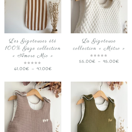
Les Gigoteuses été
La Gigoteuse
100% Gaze collection
collection « Métro »
« Amore Mio »
Plage
55.00
€
–
95.00
€
de
Plage
61.00
€
–
97.00
€
prix :
de
55.0
prix :
à
61.00€
95.00
à
97.00€