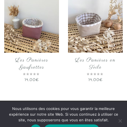
Les Panières
Les Panières en
Gaufrettes
Toile
19.00
€
19.00
€
Nous utilisons des cookies pour vous garantir la meilleure
Copyright 2020
Papalyne
Tous droits réservés.
expérience sur notre site Web. Si vous continuez à utiliser ce
site, nous supposerons que vous en êtes satisfait.