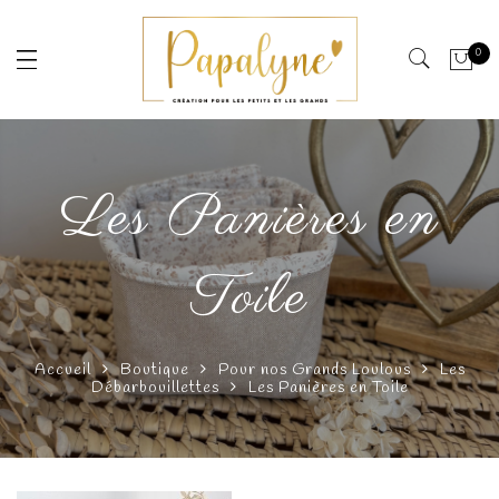
0
Les Panières en
Toile
Accueil
Boutique
Pour nos Grands Loulous
Les
Débarbouillettes
Les Panières en Toile