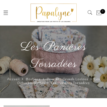
0
Les Panières
Torsadées
Accueil
Boutique
Pour nos Grands Loulous
Les
Débarbouillettes
Les Panières Torsadées