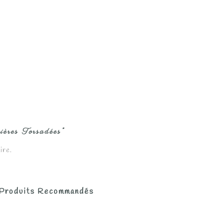
ières Torsadées”
ire.
Produits Recommandés