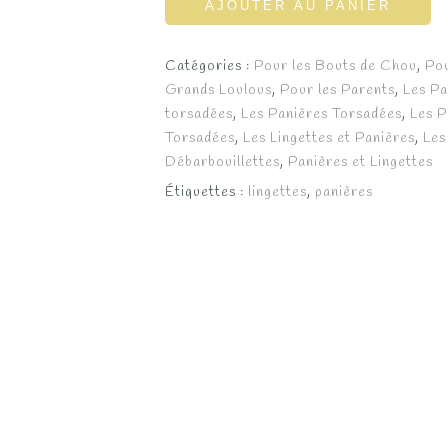
AJOUTER AU PANIER
Fava
Félicité
Catégories :
Pour les Bouts de Chou
,
Po
Fernanda
Grands Loulous
,
Pour les Parents
,
Les Pa
torsadées
,
Les Panières Torsadées
,
Les P
Filomene
Torsadées
,
Les Lingettes et Panières
,
Les
Firouze
Débarbouillettes
,
Panières et Lingettes
Étiquettes :
lingettes
,
panières
Flaviana
Flavie
Fleurida
Florelle
Florence
Florentin
Fortunée
Fred