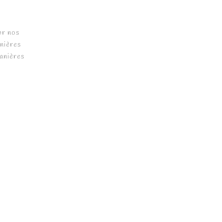
ur nos
nières
anières