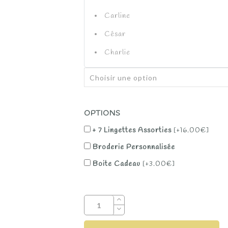
Jaune
Carline
César
Charlie
Charlotte
Côme
Daisy
OPTIONS
Diane
+ 7 Lingettes Assorties
[+16.00€]
Edy
Broderie Personnalisée
Emilio
Boite Cadeau
[+3.00€]
Fabbia
Fantine
Farah