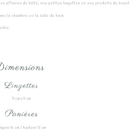
es affaires de bébé, vos petites lingettes ou vos produits de beaut
Garry
ns la chambre ou la salle de bain.
Géralda
sible.
Gilda
Gladisse
Ladislas
Landry
imensions
Laurent
Lingettes
Lazare
Leeroy
11 cm x 11 cm
Léon
Panières
Leslie
Lévi
argeur 15 cm / hauteur 13 cm