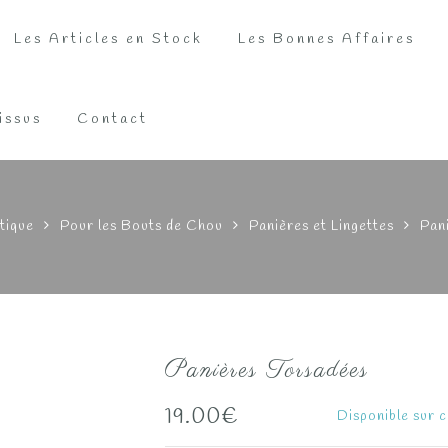
Les Articles en Stock
Les Bonnes Affaires
issus
Contact
tique
Pour les Bouts de Chou
Panières et Lingettes
Pan
Panières Torsadées
19.00
€
Disponible sur