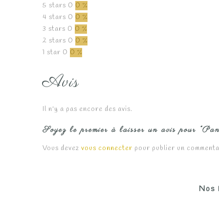
5 stars
0
0 %
4 stars
0
0 %
3 stars
0
0 %
2 stars
0
0 %
1 star
0
0 %
Avis
Il n'y a pas encore des avis.
Soyez le premier à laisser un avis pour “Pan
Vous devez
vous connecter
pour publier un commenta
Nos 