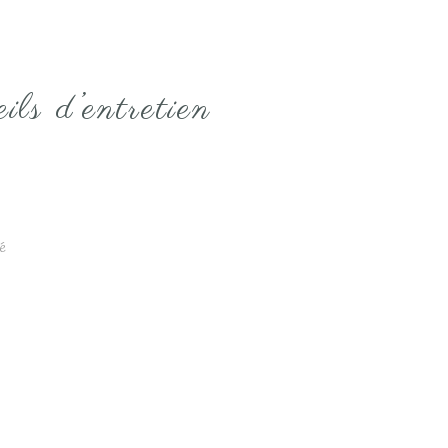
Luigi
Paola
Paolina
ils d’entretien
Paris
Patsy
Paul
Pauline
é
Rudy
Uni beige
Uni écru