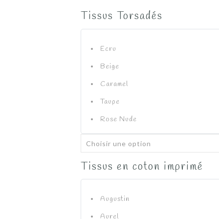
Tissus Torsadés
Ecru
Beige
Caramel
Taupe
Rose Nude
Vieux Rose
Bleu Pétrole
Tissus en coton imprimé
Vert d'Eau
Sauge
Augustin
Vert forêt
Aurel