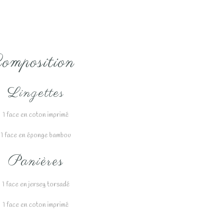
Lexy
Liam
Lilian
omposition
Lino
Lois
Lingettes
Lolita
Lonny
1 face en coton imprimé
Lorena
1 face en éponge bambou
Lorenzo
Panières
Louane
1 face en jersey torsadé
Lowen
Lucie
1 face en coton imprimé