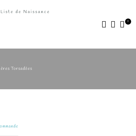
Liste de Naissance
0
ières Torsadées
 commande