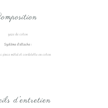
omposition
gaze de coton
Système d’attache
:
ec pince métal
et cordelette en coton
ils d’entretien