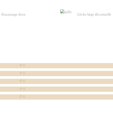
Repassage doux
Sèche linge déconseillé
0 %
0 %
0 %
0 %
0 %