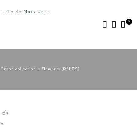
Liste de Naissance
0
Coton collection « Flower » (Rèf ES)
 de
 »