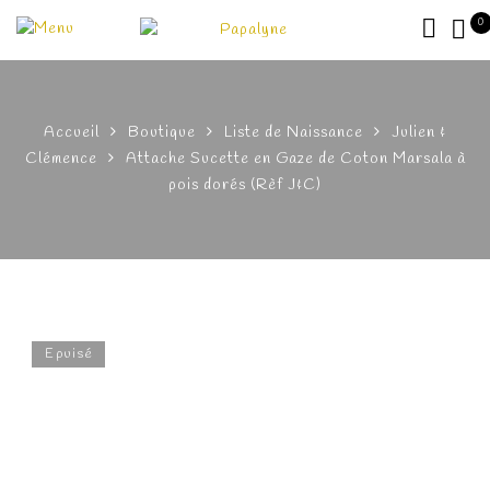
0
Accueil
Boutique
Liste de Naissance
Julien &
Clémence
Attache Sucette en Gaze de Coton Marsala à
pois dorés (Rèf J&C)
Epuisé