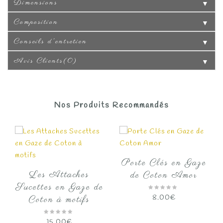
Dimensions
▼
Composition
▼
Conseils d'entretien
▼
Avis Clients(0)
▼
Nos Produits Recommandés
Porte Clés en Gaze
Les Attaches
de Coton Amor
Sucettes en Gaze de
8.00
€
Coton à motifs
15.00
€