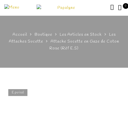
0
Accueil
Boutique
Les Articles en Stock
Les
Attaches Sucette
Attache Sucette en Gaze de Coton
Rose (Rèf E.S)
Epuisé