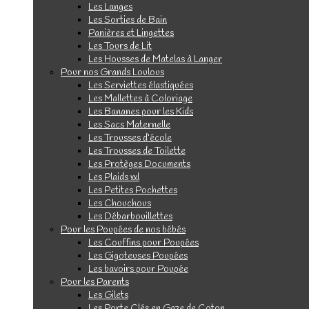
Les Langes
Les Sorties de Bain
Panières et Lingettes
Les Tours de Lit
Les Housses de Matelas à Langer
Pour nos Grands Loulous
Les Serviettes élastiquées
Les Mallettes à Coloriage
Les Bananes pour les Kids
Les Sacs Maternelle
Les Trousses d’école
Les Trousses de Toilette
Les Protèges Documents
Les Plaids xxl
Les Petites Pochettes
Les Chouchous
Les Débarbouillettes
Pour les Poupées de nos bébés
Les Couffins pour Poupées
Les Gigoteuses Poupées
Les bavoirs pour Poupée
Pour les Parents
Les Gilets
Les Porte Clés en Gaze de Coton