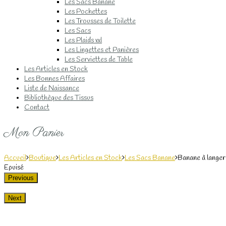
Les Sacs Banane
Les Pochettes
Les Trousses de Toilette
Les Sacs
Les Plaids xxl
Les Lingettes et Panières
Les Serviettes de Table
Les Articles en Stock
Les Bonnes Affaires
Liste de Naissance
Bibliothèque des Tissus
Contact
Mon Panier
Accueil
Boutique
Les Articles en Stock
Les Sacs Banane
Banane à langer
Epuisé
Previous
Next