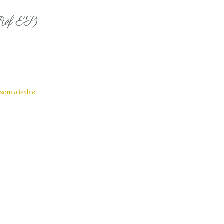
(Rèf ES)
sonnalisable