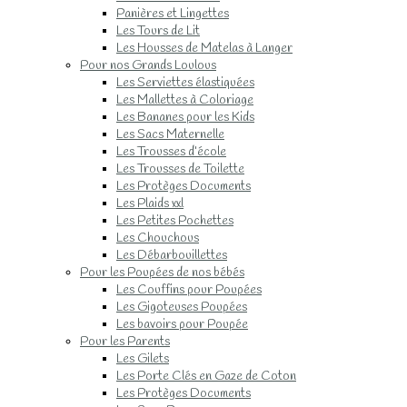
Panières et Lingettes
Les Tours de Lit
Les Housses de Matelas à Langer
Pour nos Grands Loulous
Les Serviettes élastiquées
Les Mallettes à Coloriage
Les Bananes pour les Kids
Les Sacs Maternelle
Les Trousses d’école
Les Trousses de Toilette
Les Protèges Documents
Les Plaids xxl
Les Petites Pochettes
Les Chouchous
Les Débarbouillettes
Pour les Poupées de nos bébés
Les Couffins pour Poupées
Les Gigoteuses Poupées
Les bavoirs pour Poupée
Pour les Parents
Les Gilets
Les Porte Clés en Gaze de Coton
Les Protèges Documents