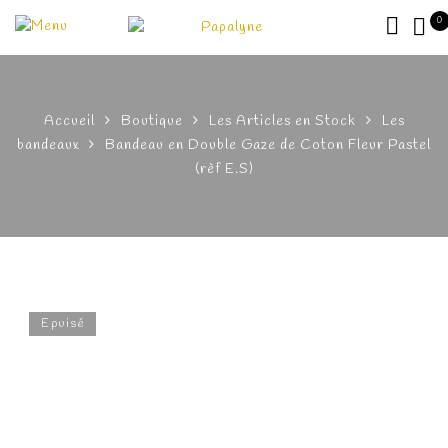
0
Accueil
Boutique
Les Articles en Stock
Les
bandeaux
Bandeau en Double Gaze de Coton Fleur Pastel
(rèf E.S)
Epuisé