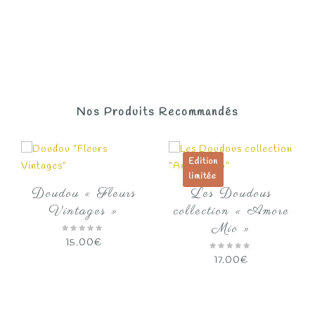
Nos Produits Recommandés
Edition
limitée
Doudou « Fleurs
Les Doudous
Vintages »
collection « Amore
Mio »
15.00
€
17.00
€