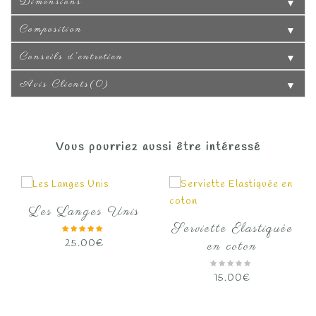
Dimensions
▼
Composition
▼
Conseils d'entretien
▼
Avis Clients(0)
▼
Vous pourriez aussi être intéressé
Les Langes Unis
Serviette Elastiquée
25.00
€
en coton
15.00
€