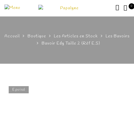
0
Accueil
Boutique
Les Articles en Stock
Les Bavoirs
Bavoir Edy Taille 2 (Rèf E.S)
Epuisé