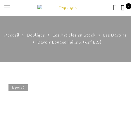
0
Accueil
Boutique
Les Articles en Stock
Les Bavoirs
Bavoir Louane Taille 2 (Rèf E.S)
Epuisé