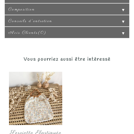
Composition
▼
Conseils d'entretien
▼
Avis Clients(0)
▼
Vous pourriez aussi être intéressé
Serviette Elastiquée