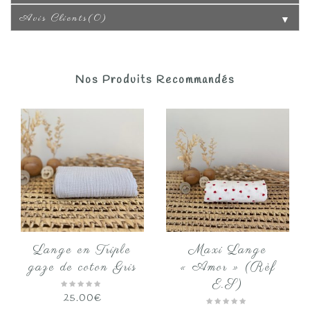
Avis Clients(0)
▼
Nos Produits Recommandés
Lange en Triple
Maxi Lange
gaze de coton Gris
« Amor » (Rèf
E.S)
25.00
€