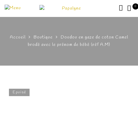
0
Accueil
Boutique
Doudou en gaze de coton Camel
brodé avec le prénom de bébé (rèf A.M)
Epuisé