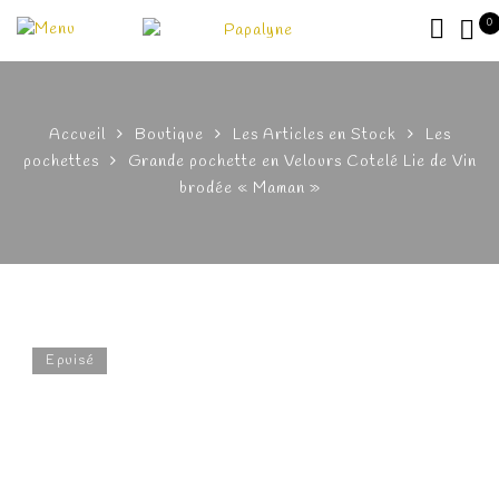
0
Accueil
Boutique
Les Articles en Stock
Les
pochettes
Grande pochette en Velours Cotelé Lie de Vin
brodée « Maman »
Epuisé