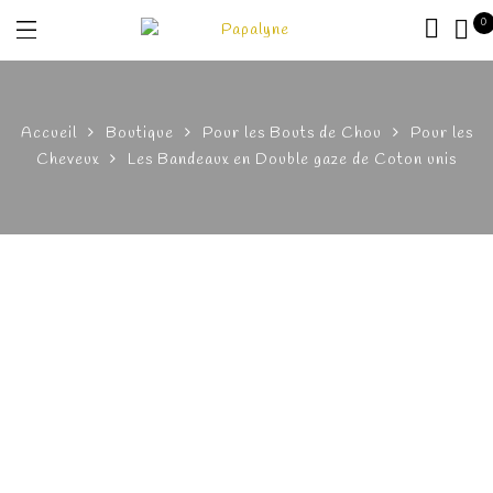
0
Accueil
Boutique
Pour les Bouts de Chou
Pour les
Cheveux
Les Bandeaux en Double gaze de Coton unis