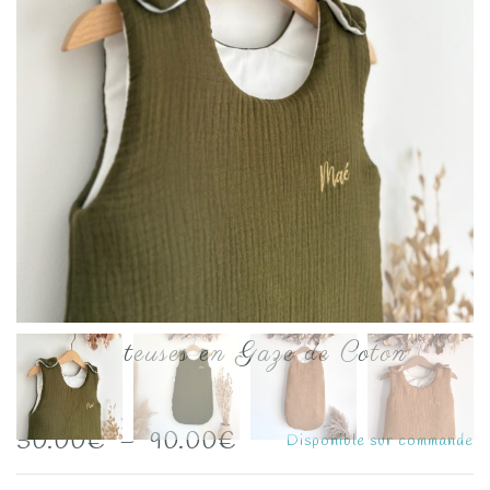
Les Gigoteuses en Gaze de Coton
Unie
Plage
50.00
€
–
90.00
€
Disponible sur commande
de