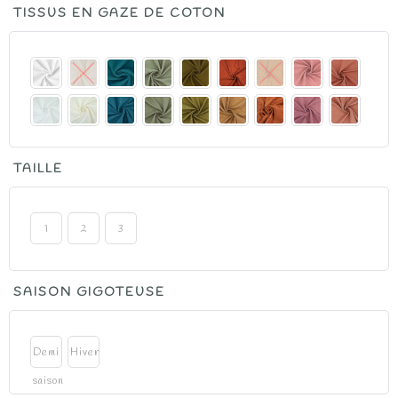
TISSUS EN GAZE DE COTON
prix :
50.00€
à
90.00€
TAILLE
1
2
3
SAISON GIGOTEUSE
Demi
Hiver
saison