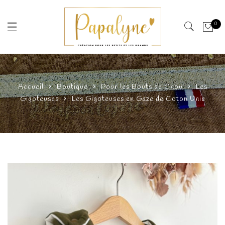
0
Accueil
Boutique
Pour les Bouts de Chou
Les
Gigoteuses
Les Gigoteuses en Gaze de Coton Unie