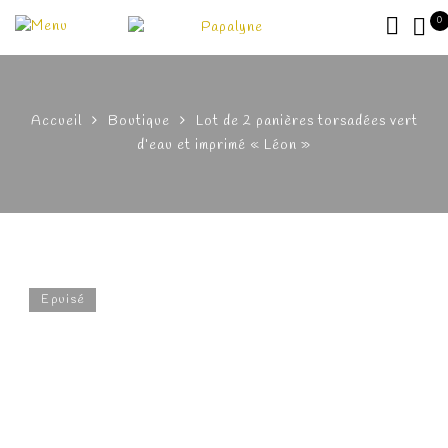
0
Accueil
Boutique
Lot de 2 panières torsadées vert
d’eau et imprimé « Léon »
Epuisé