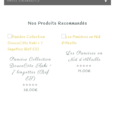
Avis Clients(0)
▼
Nos Produits Recommandés
Les Panières en
Panière Collection
Nid d’Abeille
DouceCôte Kaki +
19.00
€
7 lingettes (Rèf
ES)
38.00
€