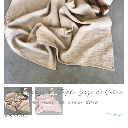
Maxi Lange en Triple Gaze de Coton
Sable brodé avec un coeur doré
28.00
€
En stock