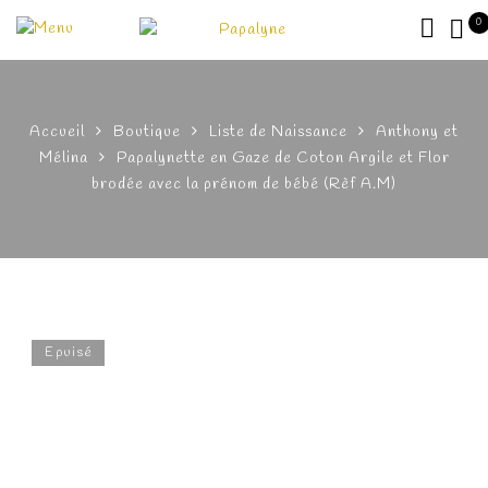
0
Accueil
Boutique
Liste de Naissance
Anthony et
Mélina
Papalynette en Gaze de Coton Argile et Flor
brodée avec la prénom de bébé (Rèf A.M)
Epuisé