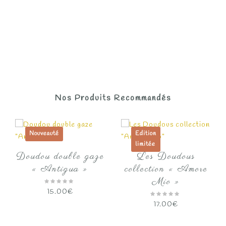
Nos Produits Recommandés
Nouveauté
Edition
limitée
Doudou double gaze
Les Doudous
« Antigua »
collection « Amore
Mio »
15.00
€
17.00
€