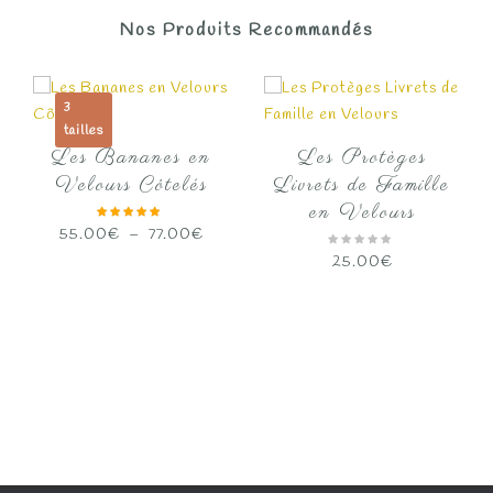
Nos Produits Recommandés
3
tailles
Les Bananes en
Les Protèges
Velours Côtelés
Livrets de Famille
en Velours
Plage
55.00
€
–
77.00
€
de
25.00
€
prix :
55.00€
à
77.00€