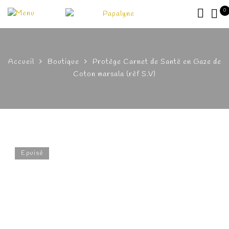
0
Accueil
Boutique
Protège Carnet de Santé en Gaze de
Coton marsala (rèf S.V)
Epuisé