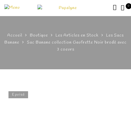
0
Accueil
Boutique
Les Articles en Stock
Les Sacs
Banane
Sac Banane collection Gaufrette Noir brodé avec
3 coeurs
Epuisé