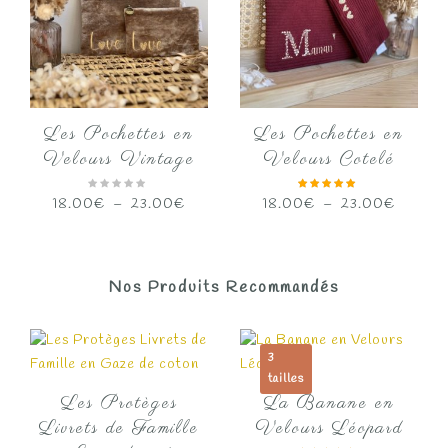
Les Pochettes en
Les Pochettes en
Velours Vintage
Velours Cotelé
Plage
Plage
18.00
€
–
23.00
€
18.00
€
–
23.00
€
de
de
prix :
prix :
18.00€
18.00€
Nos Produits Recommandés
à
à
23.00€
23.00€
3
tailles
Les Protèges
La Banane en
Livrets de Famille
Velours Léopard