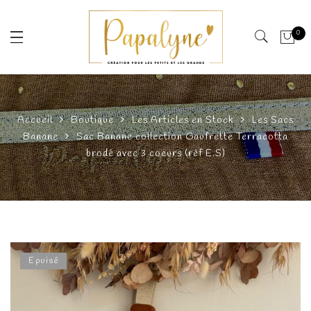
0
Accueil
Boutique
Les Articles en Stock
Les Sacs
Banane
Sac Banane collection Gaufrette Terracotta
brodé avec 3 coeurs (rèf E.S)
Epuisé