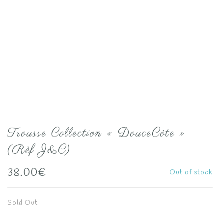
Trousse Collection « DouceCôte »
(Rèf J&C)
38.00
€
Out of stock
Sold Out