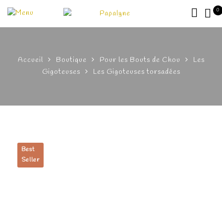
0
Accueil
Boutique
Pour les Bouts de Chou
Les
Gigoteuses
Les Gigoteuses torsadées
Best
Seller