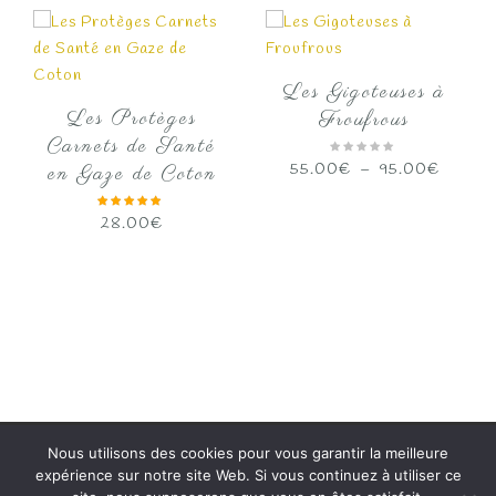
Les Gigoteuses à
Les Protèges
Froufrous
Carnets de Santé
Plage
55.00
€
–
95.00
€
en Gaze de Coton
de
prix :
28.00
€
55.00
à
95.00
Nous utilisons des cookies pour vous garantir la meilleure
Copyright 2020
Papalyne
Tous droits réservés.
expérience sur notre site Web. Si vous continuez à utiliser ce