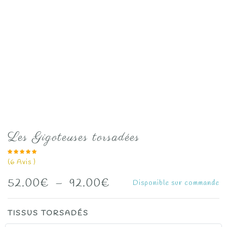
Les Gigoteuses torsadées
(
6
Avis )
Plage
52.00
€
–
92.00
€
Disponible sur commande
de
TISSUS TORSADÉS
prix :