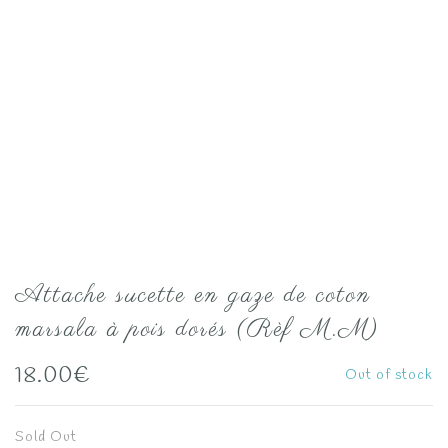
Attache sucette en gaze de coton
marsala à pois dorés (Rèf M.M)
18.00
€
Out of stock
Sold Out