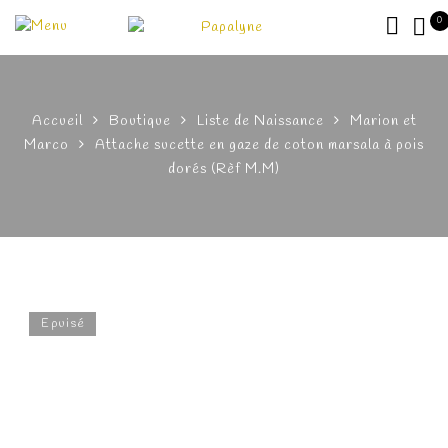
0
Accueil
Boutique
Liste de Naissance
Marion et
Marco
Attache sucette en gaze de coton marsala à pois
dorés (Rèf M.M)
Epuisé