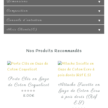
Dimensions
▼
Composition
▼
Conseils d'entretien
▼
Avis Clients(0)
▼
Nos Produits Recommandés
Porte Clés en Gaze
Attache Sucette en
de Coton Coquelicot
Gaze de Coton Ecru
8.00
€
à pois dorés (Rèf
E.S)