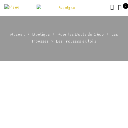
0
Accueil
Boutique
Pour les Bouts de Chou
Les
Trousses
Les Trousses en toile