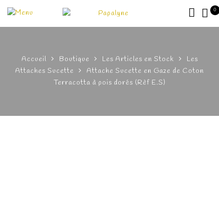
0
Accueil
Boutique
Les Articles en Stock
Les
Attaches Sucette
Attache Sucette en Gaze de Coton
Terracotta à pois dorés (Rèf E.S)