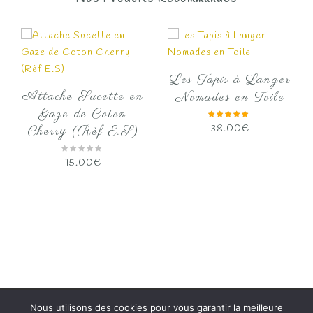
Les Tapis à Langer
Attache Sucette en
Nomades en Toile
Gaze de Coton
38.00
€
Cherry (Rèf E.S)
15.00
€
ge
 :
00€
.00€
Nous utilisons des cookies pour vous garantir la meilleure
Copyright 2020
Papalyne
Tous droits réservés.