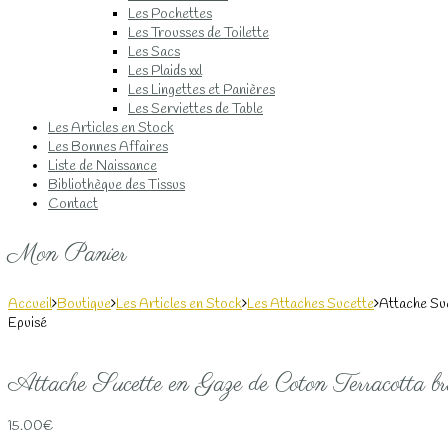
Les Pochettes
Les Trousses de Toilette
Les Sacs
Les Plaids xxl
Les Lingettes et Panières
Les Serviettes de Table
Les Articles en Stock
Les Bonnes Affaires
Liste de Naissance
Bibliothèque des Tissus
Contact
Mon Panier
Accueil
Boutique
Les Articles en Stock
Les Attaches Sucette
Attache Suc
Epuisé
Attache Sucette en Gaze de Coton Terracotta b
15.00
€