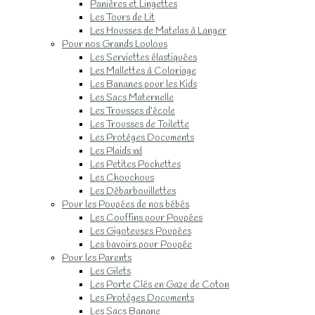
Panières et Lingettes
Les Tours de Lit
Les Housses de Matelas à Langer
Pour nos Grands Loulous
Les Serviettes élastiquées
Les Mallettes à Coloriage
Les Bananes pour les Kids
Les Sacs Maternelle
Les Trousses d’école
Les Trousses de Toilette
Les Protèges Documents
Les Plaids xxl
Les Petites Pochettes
Les Chouchous
Les Débarbouillettes
Pour les Poupées de nos bébés
Les Couffins pour Poupées
Les Gigoteuses Poupées
Les bavoirs pour Poupée
Pour les Parents
Les Gilets
Les Porte Clés en Gaze de Coton
Les Protèges Documents
Les Sacs Banane