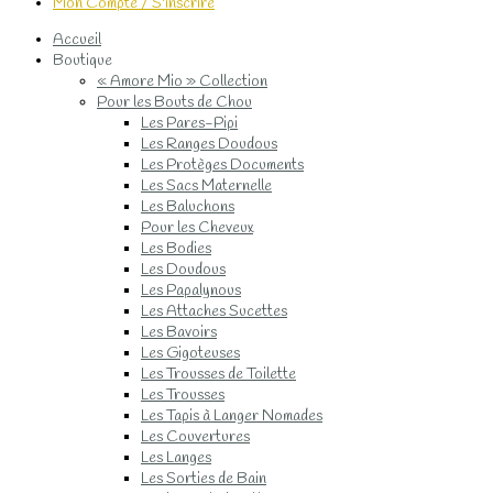
Mon Compte / S'inscrire
Accueil
Boutique
« Amore Mio » Collection
Pour les Bouts de Chou
Les Pares-Pipi
Les Ranges Doudous
Les Protèges Documents
Les Sacs Maternelle
Les Baluchons
Pour les Cheveux
Les Bodies
Les Doudous
Les Papalynous
Les Attaches Sucettes
Les Bavoirs
Les Gigoteuses
Les Trousses de Toilette
Les Trousses
Les Tapis à Langer Nomades
Les Couvertures
Les Langes
Les Sorties de Bain