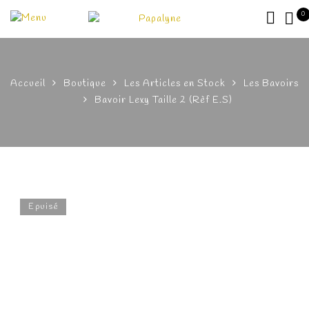
0
Accueil
Boutique
Les Articles en Stock
Les Bavoirs
Bavoir Lexy Taille 2 (Rèf E.S)
Epuisé