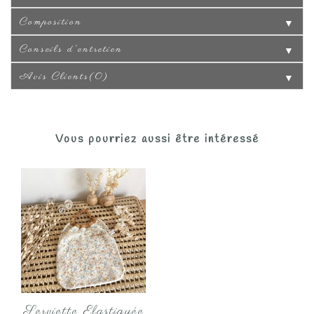
Composition
▼
Conseils d'entretien
▼
Avis Clients(0)
▼
Vous pourriez aussi être intéressé
Serviette Elastiquée