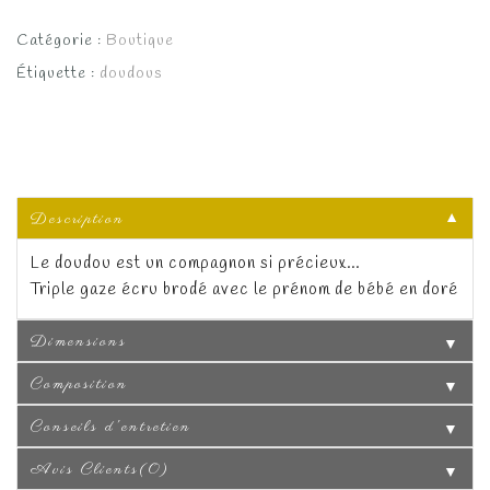
Catégorie :
Boutique
Étiquette :
doudous
Description
▼
Le doudou est un compagnon si précieux…
Triple gaze écru brodé avec le prénom de bébé en doré
Dimensions
▼
Composition
▼
Conseils d'entretien
▼
Avis Clients(0)
▼