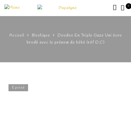
0
Accueil
Boutique
Doudou En Triple Gaze Uni écru
brodé avec le prénom de bébé (rèf D.C)
Epuisé