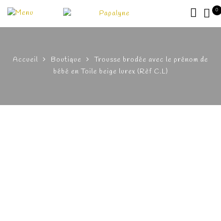
0
Accueil
Boutique
Trousse brodée avec le prénom de
bébé en Toile beige lurex (Rèf C.L)