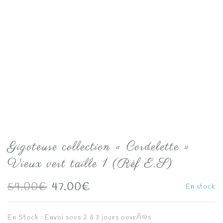
Gigoteuse collection « Cordelette »
Vieux vert taille 1 (Rèf E.S)
Le
Le
59.00
€
47.00
€
En stock
prix
prix
En Stock : Envoi sous 2 à 3 jours ouvrÃ©s