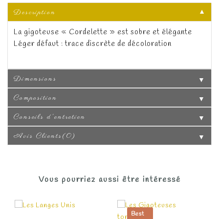
Description
▼
La gigoteuse « Cordelette » est sobre et élégante
Léger défaut : trace discrète de décoloration
Dimensions
▼
Composition
▼
Conseils d'entretien
▼
Avis Clients(0)
▼
Vous pourriez aussi être intéressé
Best