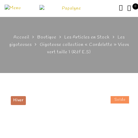
0
Accueil
Boutique
Les Articles en Stock
Les
gigoteuses
Gigoteuse collection « Cordelette » Vieux
vert taille 1 (Rèf E.S)
Solde
Hiver