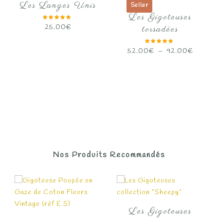
Les Langes Unis
Seller
Les Gigoteuses
25.00
€
torsadées
Plage
52.00
€
–
92.00
€
de
prix :
52.00
à
92.00
Nos Produits Recommandés
Les Gigoteuses