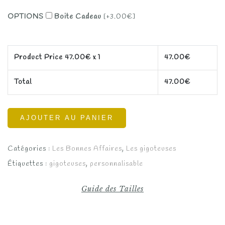
initial
actuel
OPTIONS
Boite Cadeau
[+3.00€]
était :
est :
59.00€.
47.00€.
Product Price
47.00
€ x 1
47.00
€
Total
47.00
€
AJOUTER AU PANIER
Catégories :
Les Bonnes Affaires
,
Les gigoteuses
Étiquettes :
gigoteuses
,
personnalisable
Guide des Tailles