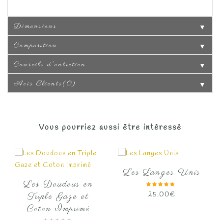
Dimensions
▼
Composition
▼
Conseils d'entretien
▼
Avis Clients(0)
▼
Vous pourriez aussi être intéressé
Les Langes Unis
Les Doudous en
25.00
€
Triple Gaze et
Coton Imprimé