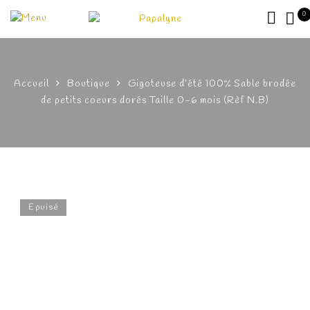
0
Accueil
Boutique
Gigoteuse d’été 100% Sable brodée
de petits coeurs dorés Taille 0-6 mois (Rèf N.B)
Epuisé