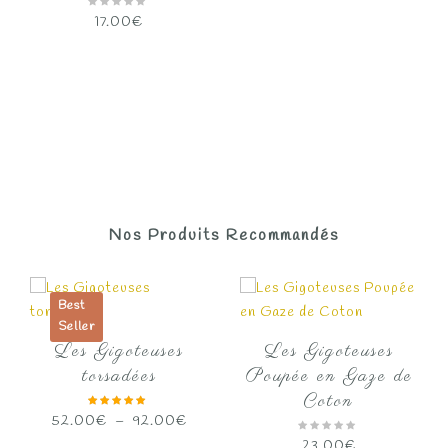
17.00
€
ge
 :
.00€
Nos Produits Recommandés
.00€
Best
Seller
Les Gigoteuses
Les Gigoteuses
torsadées
Poupée en Gaze de
Coton
Plage
52.00
€
–
92.00
€
de
23.00
€