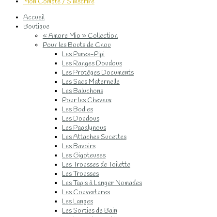
Mon Compte / S'inscrire
Accueil
Boutique
« Amore Mio » Collection
Pour les Bouts de Chou
Les Pares-Pipi
Les Ranges Doudous
Les Protèges Documents
Les Sacs Maternelle
Les Baluchons
Pour les Cheveux
Les Bodies
Les Doudous
Les Papalynous
Les Attaches Sucettes
Les Bavoirs
Les Gigoteuses
Les Trousses de Toilette
Les Trousses
Les Tapis à Langer Nomades
Les Couvertures
Les Langes
Les Sorties de Bain