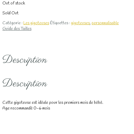
Out of stock
initial
actuel
était :
est :
Sold Out
62.00€.
37.00€.
Catégorie :
Les gigoteuses
Étiquettes :
gigoteuses
,
personnalisable
Guide des Tailles
Description
Description
Cette gigoteuse est idéale pour les premiers mois de bébé.
Age recommandé 0-6 mois