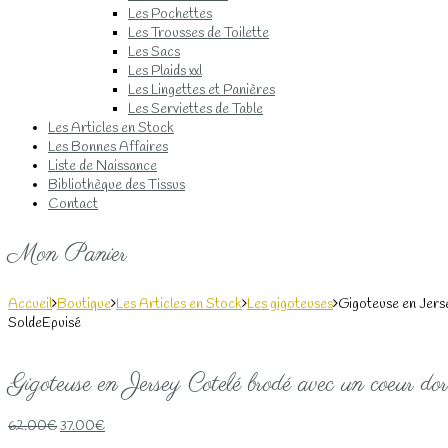
Les Pochettes
Les Trousses de Toilette
Les Sacs
Les Plaids xxl
Les Lingettes et Panières
Les Serviettes de Table
Les Articles en Stock
Les Bonnes Affaires
Liste de Naissance
Bibliothèque des Tissus
Contact
Mon Panier
Accueil
Boutique
Les Articles en Stock
Les gigoteuses
Gigoteuse en Jerse
Solde
Epuisé
Gigoteuse en Jersey Cotelé brodé avec un coeur do
Le
Le
62.00
€
37.00
€
prix
prix