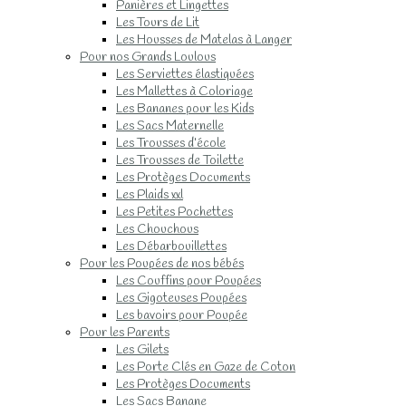
Panières et Lingettes
Les Tours de Lit
Les Housses de Matelas à Langer
Pour nos Grands Loulous
Les Serviettes élastiquées
Les Mallettes à Coloriage
Les Bananes pour les Kids
Les Sacs Maternelle
Les Trousses d’école
Les Trousses de Toilette
Les Protèges Documents
Les Plaids xxl
Les Petites Pochettes
Les Chouchous
Les Débarbouillettes
Pour les Poupées de nos bébés
Les Couffins pour Poupées
Les Gigoteuses Poupées
Les bavoirs pour Poupée
Pour les Parents
Les Gilets
Les Porte Clés en Gaze de Coton
Les Protèges Documents
Les Sacs Banane