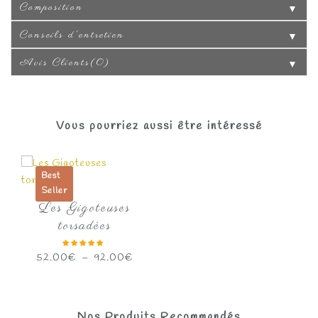
Composition
▼
Conseils d'entretien
▼
Avis Clients(0)
▼
Vous pourriez aussi être intéressé
Best
Seller
Les Gigoteuses
torsadées
Plage
52.00
€
–
92.00
€
de
prix :
52.00€
Nos Produits Recommandés