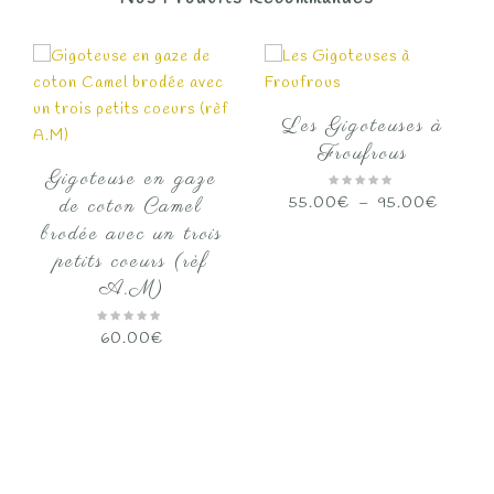
à
92.00€
Les Gigoteuses à
Froufrous
Gigoteuse en gaze
Plage
55.00
€
–
95.00
€
de coton Camel
de
brodée avec un trois
prix :
petits coeurs (rèf
55.00
A.M)
à
95.00
60.00
€
age
 :
.00€