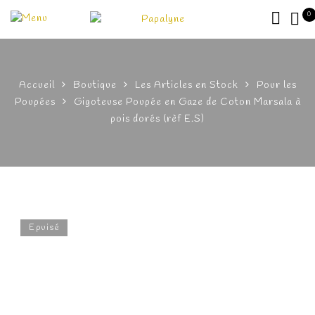
0
Accueil
Boutique
Les Articles en Stock
Pour les
Poupées
Gigoteuse Poupée en Gaze de Coton Marsala à
pois dorés (rèf E.S)
Epuisé