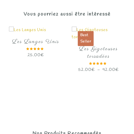
Vous pourriez aussi être intéressé
Best
Les Langes Unis
Seller
Les Gigoteuses
25.00
€
torsadées
Plage
52.00
€
–
92.00
€
de
prix :
52.00
à
92.00
Nos Produits Recommandés