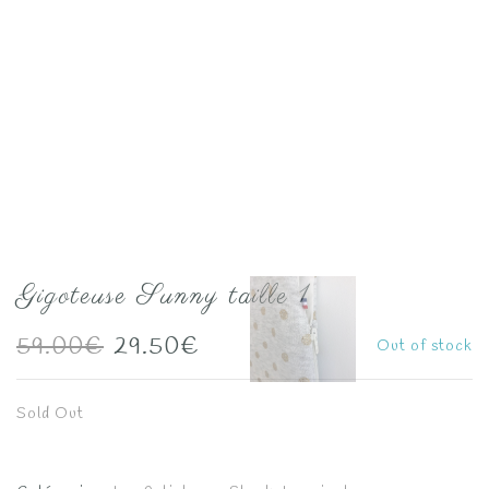
Gigoteuse Sunny taille 1
Le
Le
59.00
€
29.50
€
Out of stock
prix
prix
Sold Out
initial
actuel
était :
est :