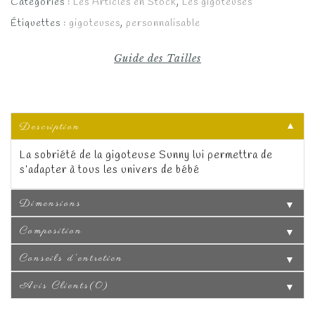
Catégories :
Les Articles en Stock
,
Les gigoteuses
59.00€.
29.50€.
Étiquettes :
gigoteuses
,
personnalisable
Guide des Tailles
Description
▼
La sobriété de la gigoteuse Sunny lui permettra de
s’adapter à tous les univers de bébé
Dimensions
▼
Composition
▼
Conseils d'entretien
▼
Avis Clients(0)
▼