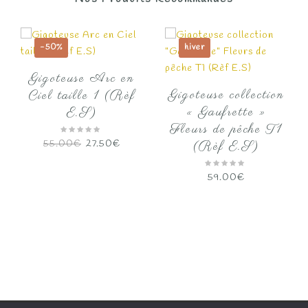
-50%
hiver
Gigoteuse Arc en
Gigoteuse collection
Ciel taille 1 (Rèf
« Gaufrette »
E.S)
Fleurs de pêche T1
Le
Le
55.00
€
27.50
€
(Rèf E.S)
prix
prix
initial
actuel
59.00
€
était :
est :
55.00€.
27.50€.