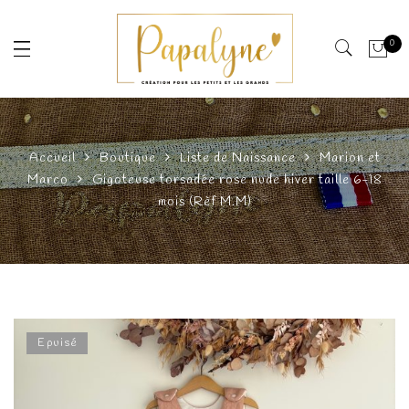
0
Accueil
Boutique
Liste de Naissance
Marion et
Marco
Gigoteuse torsadée rose nude hiver taille 6-18
mois (Rèf M.M)
Epuisé