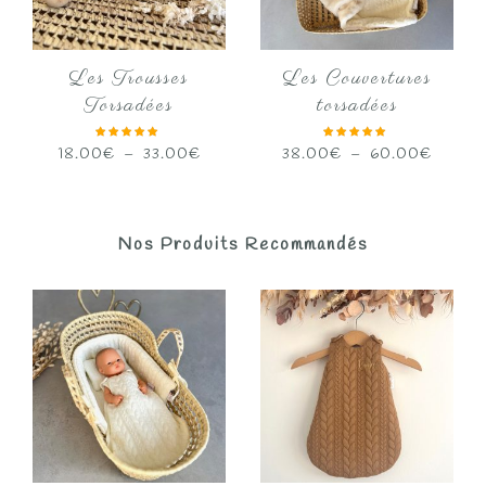
Les Trousses
Les Couvertures
Torsadées
torsadées
Plage
Plage
18.00
€
–
33.00
€
38.00
€
–
60.00
€
de
de
prix :
prix :
18.00€
38.00
Nos Produits Recommandés
à
à
33.00€
60.00