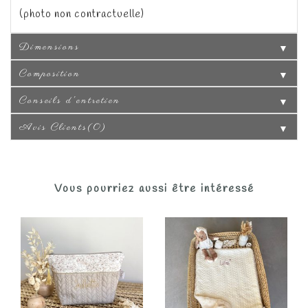
(photo non contractuelle)
Dimensions
▼
Composition
▼
Conseils d'entretien
▼
Avis Clients(0)
▼
Vous pourriez aussi être intéressé