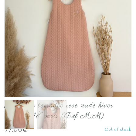
Gigoteuse torsadée rose nude hiver
taille 6-18 mois (Rèf M.M)
77.00
€
Out of stock