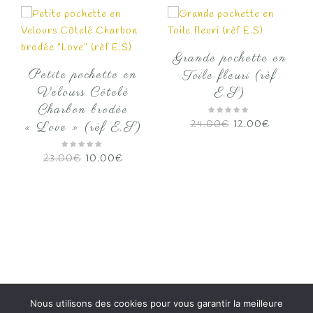
23.00€
Grande pochette en
Petite pochette en
Toile fleuri (rèf
Velours Côtelé
E.S)
Charbon brodée
Le
Le
24.00
€
12.00
€
« Love » (rèf E.S)
prix
prix
initial
actuel
Le
Le
23.00
€
10.00
€
était :
est :
prix
prix
24.00€.
12.00€.
initial
actuel
était :
est :
23.00€.
10.00€.
l
0€.
Nous utilisons des cookies pour vous garantir la meilleure
Copyright 2020
Papalyne
Tous droits réservés.