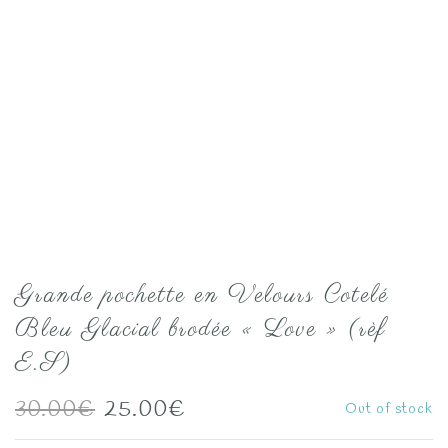
Grande pochette en Velours Cotelé
Bleu Glacial brodée « Love » (rèf
E.S)
Le
Le
30.00
€
25.00
€
Out of stock
prix
prix