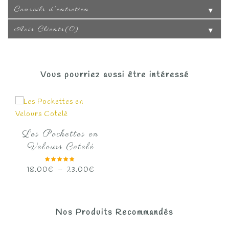
Conseils d'entretien
▼
Avis Clients(0)
▼
Vous pourriez aussi être intéressé
Les Pochettes en
Velours Cotelé
Plage
18.00
€
–
23.00
€
de
prix :
18.00€
Nos Produits Recommandés
à