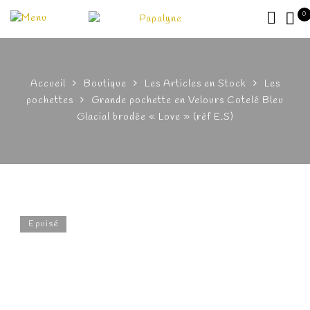
0
Accueil
Boutique
Les Articles en Stock
Les
pochettes
Grande pochette en Velours Cotelé Bleu
Glacial brodée « Love » (rèf E.S)
Epuisé