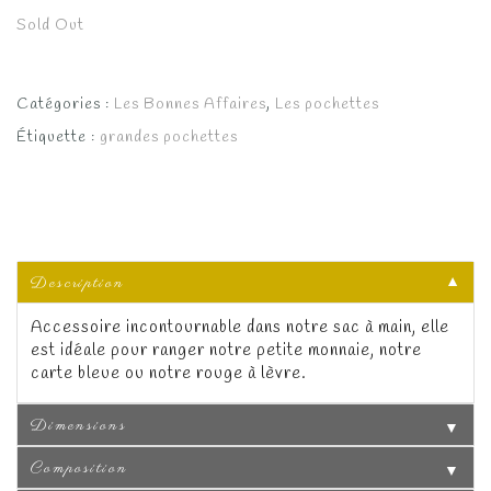
Sold Out
initial
actuel
était :
est :
Catégories :
Les Bonnes Affaires
,
Les pochettes
30.00€.
25.00€.
Étiquette :
grandes pochettes
Description
▼
Accessoire incontournable dans notre sac à main, elle
est idéale pour ranger notre petite monnaie, notre
carte bleue ou notre rouge à lèvre.
Dimensions
▼
Composition
▼