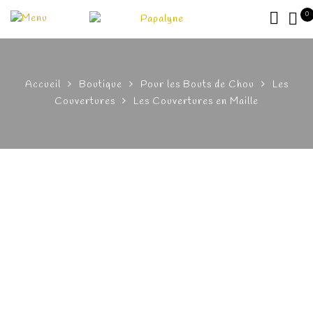
0
Accueil
Boutique
Pour les Bouts de Chou
Les
Couvertures
Les Couvertures en Maille