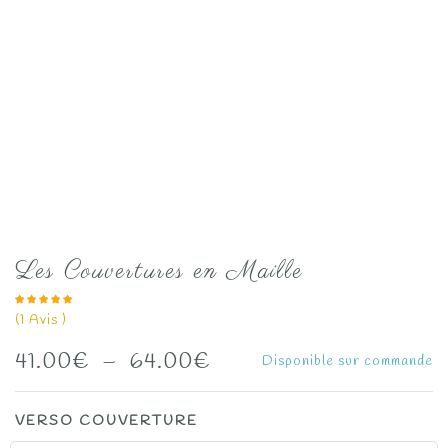
Les Couvertures en Maille
(
1
Avis )
Plage
41.00
€
–
64.00
€
Disponible sur commande
de
VERSO COUVERTURE
prix :