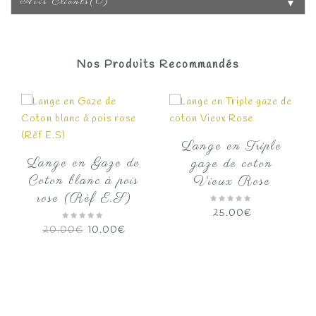
Avis Clients(0)
▼
Nos Produits Recommandés
Lange en Triple
Lange en Gaze de
gaze de coton
Coton blanc à pois
Vieux Rose
rose (Rèf E.S)
25.00
€
Le
Le
20.00
€
10.00
€
prix
prix
initial
actuel
était :
est :
20.00€.
10.00€.