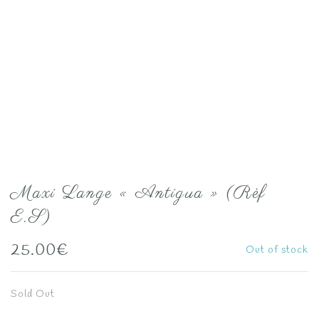
Maxi Lange « Antigua » (Rèf
E.S)
25.00
€
Out of stock
Sold Out