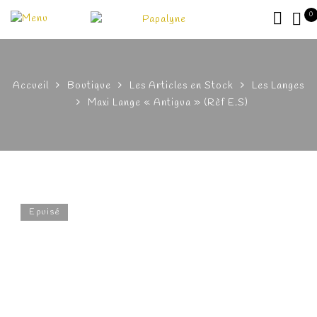
0
Accueil
Boutique
Les Articles en Stock
Les Langes
Maxi Lange « Antigua » (Rèf E.S)
Epuisé