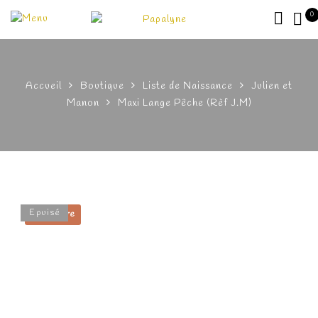
0
Accueil
Boutique
Liste de Naissance
Julien et
Manon
Maxi Lange Pêche (Rèf J.M)
Epuisé
Prioritaire