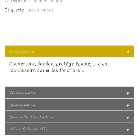
Catégorie :
Julien et Manon
Étiquette :
maxis langes
Description
▼
Couverture, doudou, protège épaule, … c’est
l’accessoire aux milles fonctions…
Dimensions
▼
Composition
▼
Conseils d'entretien
▼
Avis Clients(0)
▼