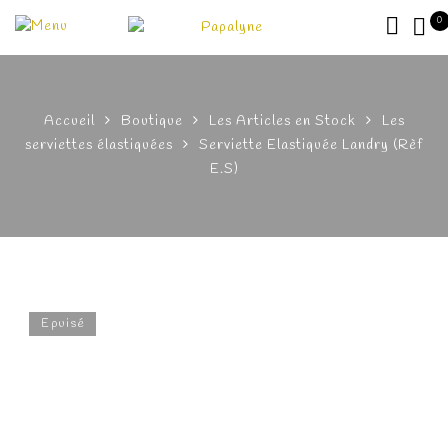
0
Accueil
Boutique
Les Articles en Stock
Les
serviettes élastiquées
Serviette Elastiquée Landry (Rèf
E.S)
Epuisé