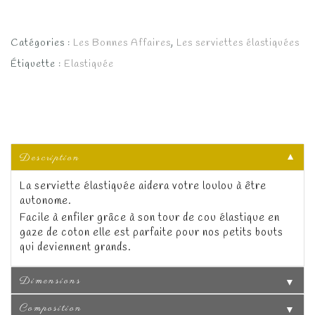
initial
actuel
était :
est :
Catégories :
Les Bonnes Affaires
,
Les serviettes élastiquées
15.00€.
12.00€.
Étiquette :
Elastiquée
Description
▼
La serviette élastiquée aidera votre loulou à être
autonome.
Facile à enfiler grâce à son tour de cou élastique en
gaze de coton elle est parfaite pour nos petits bouts
qui deviennent grands.
Dimensions
▼
Composition
▼