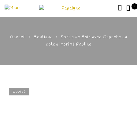
0
Accueil
Boutique
Sortie de Bain avec Capuche en
coton imprimé Pauline
Epuisé