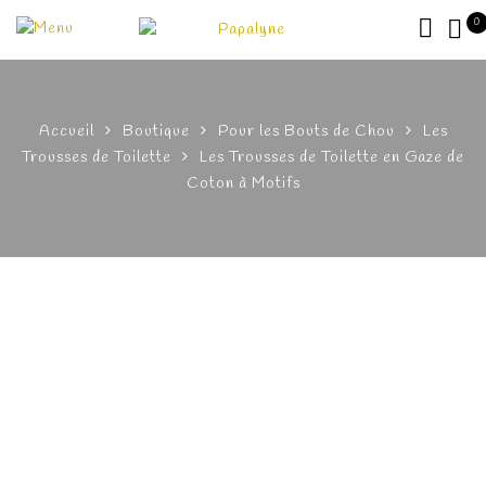
0
Accueil
Boutique
Pour les Bouts de Chou
Les
Trousses de Toilette
Les Trousses de Toilette en Gaze de
Coton à Motifs