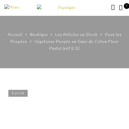
0
Accueil
Boutique
Les Articles en Stock
Pour les
Poupées
Gigoteuse Poupée en Gaze de Coton Fleur
Pastel (rèf E.S)
Epuisé