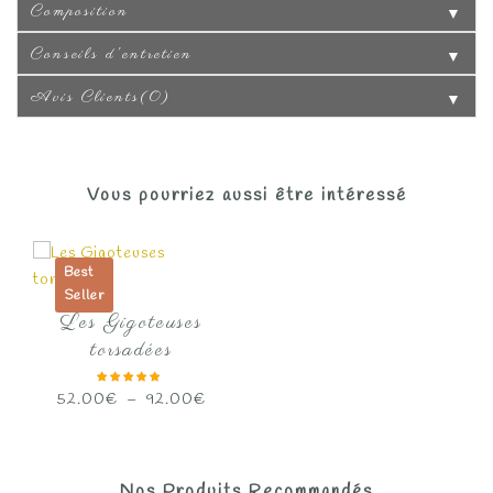
Composition
▼
Conseils d'entretien
▼
Avis Clients(0)
▼
Vous pourriez aussi être intéressé
Best
Seller
Les Gigoteuses
torsadées
Plage
52.00
€
–
92.00
€
de
prix :
52.00€
Nos Produits Recommandés