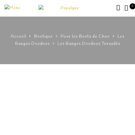
0
Accueil
Boutique
Pour les Bouts de Chou
Les
Ranges Doudous
Les Ranges Doudous Torsadés