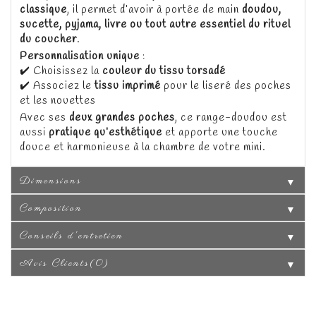
classique
, il permet d’avoir à portée de main
doudou,
sucette, pyjama, livre ou tout autre essentiel du rituel
du coucher
.
Personnalisation unique
:
✔️ Choisissez la
couleur du tissu torsadé
✔️ Associez le
tissu imprimé
pour le liseré des poches
et les nouettes
Avec ses
deux grandes poches
, ce range-doudou est
aussi
pratique qu’esthétique
et apporte une touche
douce et harmonieuse à la chambre de votre mini.
Dimensions
▼
Composition
▼
Conseils d'entretien
▼
Avis Clients(0)
▼